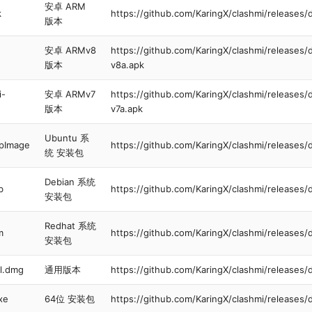
安卓 ARM
k
https://github.com/KaringX/clashmi/releases/
版本
安卓 ARMv8
https://github.com/KaringX/clashmi/releases/
版本
v8a.apk
i-
安卓 ARMv7
https://github.com/KaringX/clashmi/releases/
版本
v7a.apk
Ubuntu 系
ppImage
https://github.com/KaringX/clashmi/releases
统 安装包
Debian 系统
b
https://github.com/KaringX/clashmi/releases
安装包
Redhat 系统
m
https://github.com/KaringX/clashmi/releases
安装包
al.dmg
通用版本
https://github.com/KaringX/clashmi/releases
xe
64位 安装包
https://github.com/KaringX/clashmi/releases