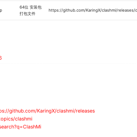
64位 安装包
ip
https://github.com/KaringX/clashmi/releases
打包文件
6
ps://github.com/KaringX/clashmi/releases
topics/clashmi
/search?q=ClashMi