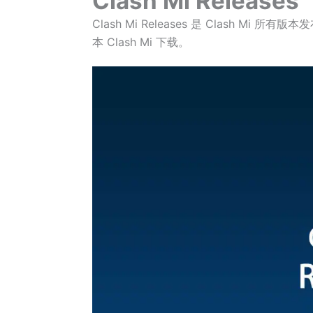
Clash Mi Releases
Clash Mi Releases 是 Clash Mi
本 Clash Mi 下载。